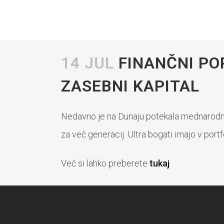
FINANČNI PO
14 JUL
FINANČNI PO
VLAG
ZASEBNI KAPITAL
Nedavno je na Dunaju potekala mednarodna 
za več generacij. Ultra bogati imajo v portf
Več si lahko preberete
tukaj