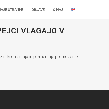
NAŠE STRANKE
OBJAVE
O NAS
TI EVROPEJCI
PEJCI VLAGAJO V
PITAL
n, ki ohranjajo in plemenitijo premoženje