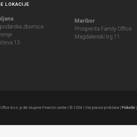
E LOKACIJE
bljana
Maribor
podarska zbornica
Prosperita Family Office
venije
Magdalenski trg 11
ičeva 13
ffice d.o.o. je del skupine Finančni center | © 2004 | Vse pravice pridržane |
Piškotki