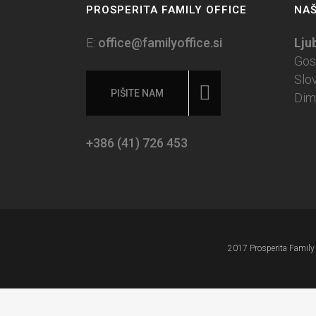
PROSPERITA FAMILY OFFICE
NAŠ
E:
office@familyoffice.si
Lju
Gos
Slo
PIŠITE NAM
Dim
+386 (41) 726 453
2017 Prosperita Family O