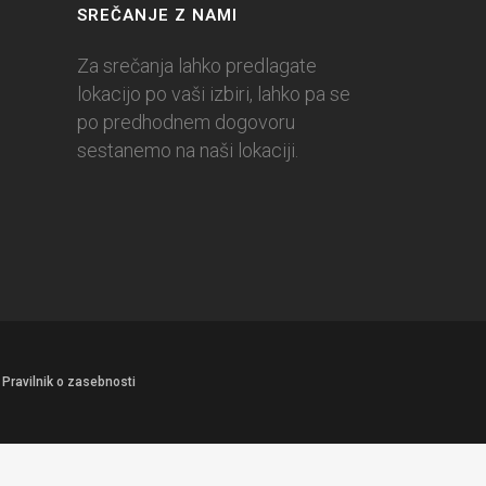
SREČANJE Z NAMI
Za srečanja lahko predlagate
lokacijo po vaši izbiri, lahko pa se
po predhodnem dogovoru
sestanemo na naši lokaciji.
|
Pravilnik o zasebnosti