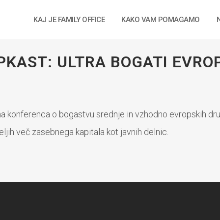
KAJ JE FAMILY OFFICE
KAKO VAM POMAGAMO
PKAST: ULTRA BOGA
PKAST: ULTRA BOGATI EVRO
AJO V ZASEBNI KA
konferenca o bogastvu srednje in vzhodno evropskih druži
eljih več zasebnega kapitala kot javnih delnic.